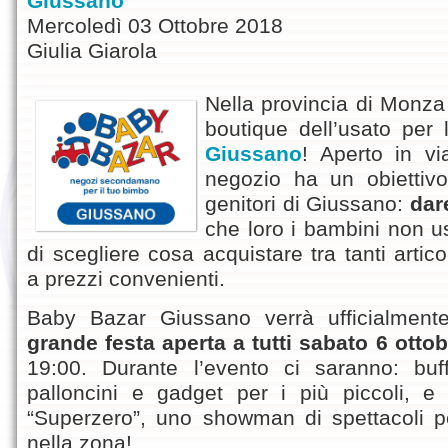
Giussano
Mercoledì 03 Ottobre 2018
Giulia Giarola
Nella provincia di Monza
boutique dell’usato per 
Giussano
! Aperto in v
negozio ha un obiettivo 
genitori di Giussano:
dar
che loro i bambini non u
di scegliere cosa acquistare tra tanti articol
a prezzi convenienti.
Baby Bazar Giussano verrà ufficialmen
grande festa aperta a tutti sabato 6 ottob
19:00. Durante l’evento ci saranno: buffe
palloncini e gadget per i più piccoli, e
“Superzero”, uno showman di spettacoli p
nella zona!