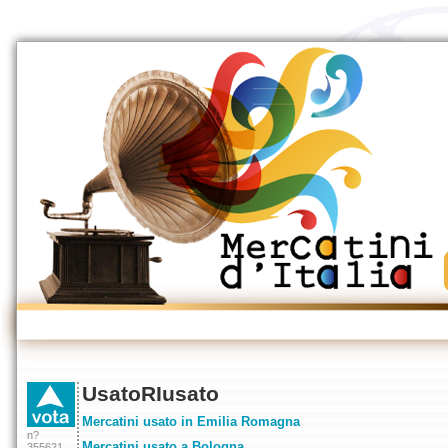
UsatoRIusato
Mercatini usato in Emilia Romagna
n?
Mercatini usato a Bologna
355621