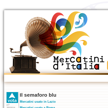
Il semaforo blu
Mercatini usato in Lazio
n?
Mercatini usato a Roma
355604