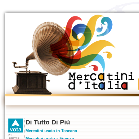
Di Tutto Di Più
Mercatini usato in Toscana
n?
Mercatini usato a Firenze
355738