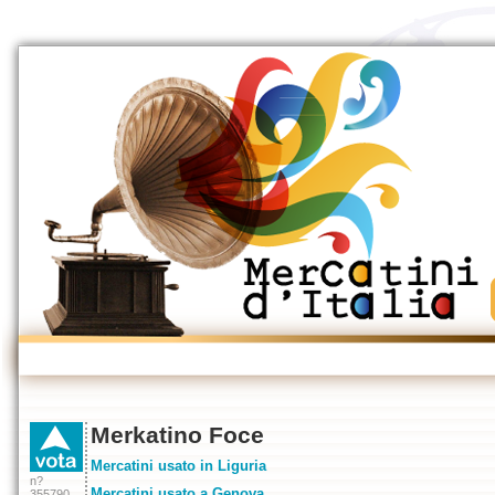
Merkatino Foce
Mercatini usato in Liguria
n?
Mercatini usato a Genova
355790