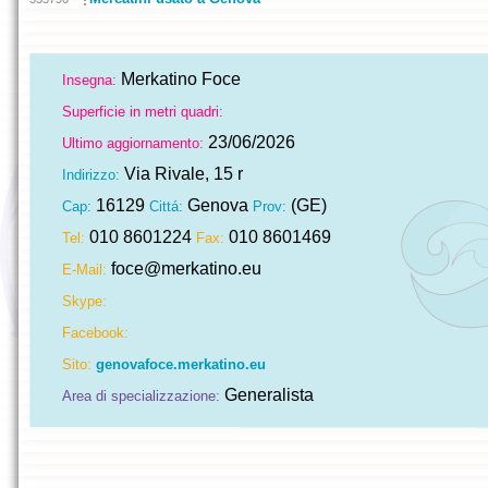
Merkatino Foce
Insegna:
Superficie in metri quadri:
23/06/2026
Ultimo aggiornamento:
Via Rivale, 15 r
Indirizzo:
16129
Genova
(GE)
Cap:
Cittá:
Prov:
010 8601224
010 8601469
Tel:
Fax:
foce@merkatino.eu
E-Mail:
Skype:
Facebook:
Sito:
genovafoce.merkatino.eu
Generalista
Area di specializzazione: