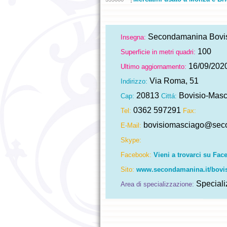
Secondamanina Bovis
Insegna:
100
Superficie in metri quadri:
16/09/202
Ultimo aggiornamento:
Via Roma, 51
Indirizzo:
20813
Bovisio-Mas
Cap:
Cittá:
0362 597291
Tel:
Fax:
bovisiomasciago@seco
E-Mail:
Skype:
Facebook:
Vieni a trovarci su Fac
Sito:
www.secondamanina.it/bovi
Speciali
Area di specializzazione: