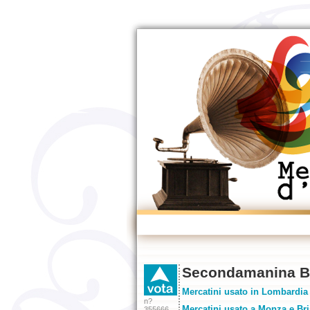
Secondamanina B
Mercatini usato in Lombardia
n?
Mercatini usato a Monza e Br
355666