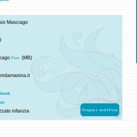
io Masciago
0
ciago
(MB)
Prov:
ndamanina.it
ebook.
sio
zzato infanzia