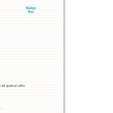
Badge
Rss
o da qualcun altro.
5