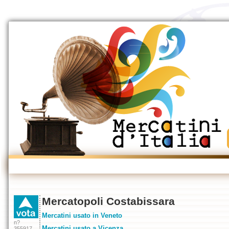
Mercatopoli Costabissara
Mercatini usato in Veneto
n?
Mercatini usato a Vicenza
355917