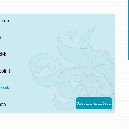
ccea
6
RM)
li.it
ebook.
sta