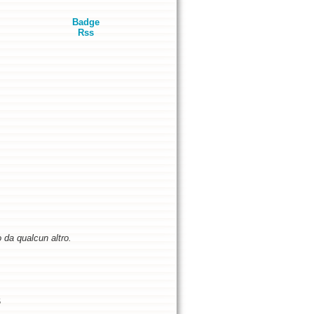
Badge
Rss
o da qualcun altro.
5