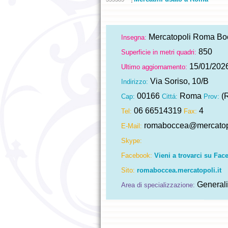
Mercatopoli Roma Bo
Insegna:
850
Superficie in metri quadri:
15/01/202
Ultimo aggiornamento:
Via Soriso, 10/B
Indirizzo:
00166
Roma
(
Cap:
Cittá:
Prov:
06 66514319
4
Tel:
Fax:
romaboccea@mercatopo
E-Mail:
Skype:
Facebook:
Vieni a trovarci su Fac
Sito:
romaboccea.mercatopoli.it
Generali
Area di specializzazione: