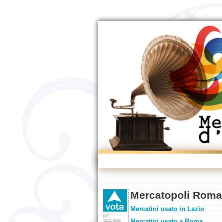
Mercatopoli Rom
Mercatini usato in Lazio
n?
Mercatini usato a Roma
355385